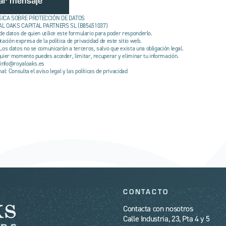
ICA SOBRE PROTECCIÓN DE DATOS
YAL OAKS CAPITAL PARTNERS SL (B85451037)
 de datos de quien utilice este formulario para poder responderlo.
tación expresa de la política de privacidad de este sitio web.
Los datos no se comunicarán a terceros, salvo que exista una obligación legal.
uier momento puedes acceder, limitar, recuperar y eliminar tu información.
 info@‌royaloaks.es
al: Consulta el aviso legal y las políticas de privacidad
CONTACTO
Contacta con nosotros
Calle Industria, 23, Pta 4 y 5