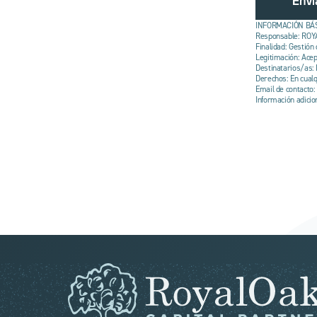
INFORMACIÓN BÁS
Responsable: RO
Finalidad: Gestión
Legitimación: Acep
Destinatarios/as: 
Derechos: En cualq
Email de contacto:
Información adicion