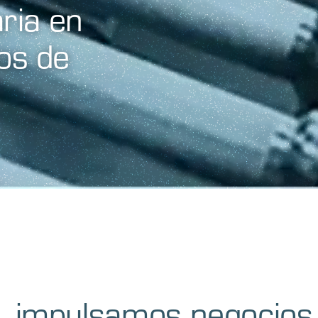
aria en
os de
s
, impulsamos negocios 